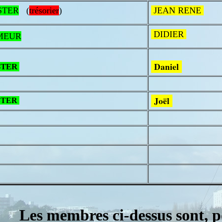
STER
(
trésorier
)
JEAN RENE
DIDIER
MEUR
Daniel
STER
Joël
STER
Les membres ci-dessus sont, p