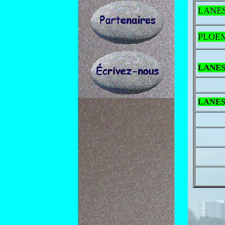
LANE
PLOE
LANE
LANE