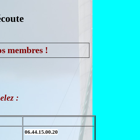
écoute
nos membres !
elez :
06.44.15.00.20